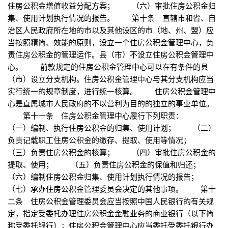
住房公积金增值收益分配方案； （六）审批住房公积金归
集、使用计划执行情况的报告。 第十条 直辖市和省、自
治区人民政府所在地的市以及其他设区的市（地、州、盟）应
当按照精简、效能的原则，设立一个住房公积金管理中心，负
责住房公积金的管理运作。县（市）不设立住房公积金管理中
心。 前款规定的住房公积金管理中心可以在有条件的县
（市）设立分支机构。住房公积金管理中心与其分支机构应当
实行统一的规章制度，进行统一核算。 住房公积金管理中
心是直属城市人民政府的不以营利为目的的独立的事业单位。
第十一条 住房公积金管理中心履行下列职责：
（一）编制、执行住房公积金的归集、使用计划； （二）
负责记载职工住房公积金的缴存、提取、使用等情况；
（三）负责住房公积金的核算； （四）审批住房公积金的
提取、使用； （五）负责住房公积金的保值和归还；
（六）编制住房公积金归集、使用计划执行情况的报告；
（七）承办住房公积金管理委员会决定的其他事项。 第十
二条 住房公积金管理委员会应当按照中国人民银行的有关规
定，指定受委托办理住房公积金金融业务的商业银行（以下简
称受委托银行）；住房公积金管理中心应当委托受委托银行办