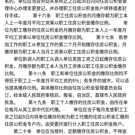
系的，单位应当自劳动关系终止之日起30日内向住房公积金管
理中心办理变更登记，并办理职工住房公积金账户转移或者封
存手续。 第十六条 职工住房公积金的月缴存额为职工本
人上一年度月平均工资乘以职工住房公积金缴存比例。 单
位为职工缴存的住房公积金的月缴存额为职工本人上一年度月
平均工资乘以单位住房公积金缴存比例。 第十七条 新参
加工作的职工从参加工作的第二个月开始缴存住房公积金，月
缴存额为职工本人当月工资乘以职工住房公积金缴存比例。
单位新调入的职工从调入单位发放工资之日起缴存住房公
积金，月缴存额为职工本人当月工资乘以职工住房公积金缴存
比例。 第十八条 职工和单位住房公积金的缴存比例均不
得低于职工上一年度月平均工资的5％；有条件的城市，可以适
当提高缴存比例。具体缴存比例由住房公积金管理委员会拟
订，经本级人民政府审核后，报省、自治区、直辖市人民政府
批准。 第十九条 职工个人缴存的住房公积金，由所在单
位每月从其工资中代扣代缴。 单位应当于每月发放职工工
资之日起5日内将单位缴存的和为职工代缴的住房公积金汇缴到
住房公积金专户内，由受委托银行计入职工住房公积金账户。
第二十条 单位应当按时、足额缴存住房公积金，不得逾