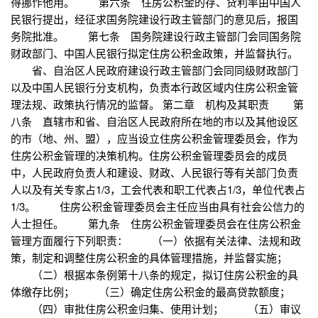
得挪作他用。 第六条 住房公积金的存、贷利率由中国人
民银行提出，经征求国务院建设行政主管部门的意见后，报国
务院批准。 第七条 国务院建设行政主管部门会同国务院
财政部门、中国人民银行拟定住房公积金政策，并监督执行。
省、自治区人民政府建设行政主管部门会同同级财政部门
以及中国人民银行分支机构，负责本行政区域内住房公积金管
理法规、政策执行情况的监督。 第二章 机构及其职责 第
八条 直辖市和省、自治区人民政府所在地的市以及其他设区
的市（地、州、盟），应当设立住房公积金管理委员会，作为
住房公积金管理的决策机构。住房公积金管理委员会的成员
中，人民政府负责人和建设、财政、人民银行等有关部门负责
人以及有关专家占1/3，工会代表和职工代表占1/3，单位代表占
1/3。 住房公积金管理委员会主任应当由具有社会公信力的
人士担任。 第九条 住房公积金管理委员会在住房公积金
管理方面履行下列职责： （一）依据有关法律、法规和政
策，制定和调整住房公积金的具体管理措施，并监督实施；
（二）根据本条例第十八条的规定，拟订住房公积金的具
体缴存比例； （三）确定住房公积金的最高贷款额度；
（四）审批住房公积金归集、使用计划； （五）审议