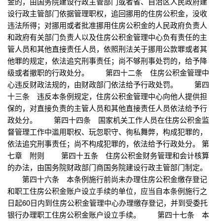
金的，由国务院建设行政主管部门或者省、自治区人民政府建
设行政主管部门依据管理职权，追回挪用的住房公积金，没收
违法所得；对挪用或者批准挪用住房公积金的人民政府负责人
和政府有关部门负责人以及住房公积金管理中心负有责任的主
管人员和其他直接责任人员，依照刑法关于挪用公款罪或者其
他罪的规定，依法追究刑事责任；尚不够刑事处罚的，给予降
级或者撤职的行政处分。 第四十二条 住房公积金管理中
心违反财政法规的，由财政部门依法给予行政处罚。 第四
十三条 违反本条例规定，住房公积金管理中心向他人提供担
保的，对直接负责的主管人员和其他直接责任人员依法给予行
政处分。 第四十四条 国家机关工作人员在住房公积金监
督管理工作中滥用职权、玩忽职守、徇私舞弊，构成犯罪的，
依法追究刑事责任；尚不构成犯罪的，依法给予行政处分。 第
七章 附则 第四十五条 住房公积金财务管理和会计核算
的办法，由国务院财政部门商国务院建设行政主管部门制定。
第四十六条 本条例施行前尚未办理住房公积金缴存登记
和职工住房公积金账户设立手续的单位，应当自本条例施行之
日起60日内到住房公积金管理中心办理缴存登记，并到受委托
银行办理职工住房公积金账户设立手续。 第四十七条 本