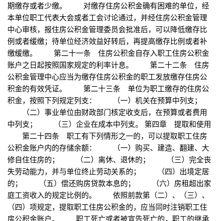
期缴存或者少缴。 对缴存住房公积金确有困难的单位，经
本单位职工代表大会或者工会讨论通过，并经住房公积金管理
中心审核，报住房公积金管理委员会批准后，可以降低缴存比
例或者缓缴；待单位经济效益好转后，再提高缴存比例或者补
缴缓缴。 第二十一条 住房公积金自存入职工住房公积金
账户之日起按照国家规定的利率计息。 第二十二条 住房
公积金管理中心应当为缴存住房公积金的职工发放缴存住房公
积金的有效凭证。 第二十三条 单位为职工缴存的住房公
积金，按照下列规定列支： （一）机关在预算中列支；
（二）事业单位由财政部门核定收支后，在预算或者费用
中列支； （三）企业在成本中列支。 第四章 提取和使用
第二十四条 职工有下列情形之一的，可以提取职工住房
公积金账户内的存储余额： （一）购买、建造、翻建、大
修自住住房的； （二）离休、退休的； （三）完全丧
失劳动能力，并与单位终止劳动关系的； （四）出境定居
的； （五）偿还购房贷款本息的； （六）房租超出家
庭工资收入的规定比例的。 依照前款第（二）、（三）、
（四）项规定，提取职工住房公积金的，应当同时注销职工住
房公积金账户。 职工死亡或者被宣告死亡的，职工的继承